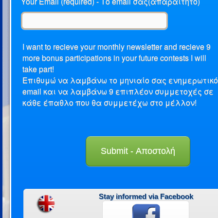
Your Email (required) - Το email σας(απαραίτητο)
I want to recieve your monthly newsletter and recieve 9
more bonus participations in your future contests I will
take part!
Επιθυμώ να λαμβάνω το μηνιαίο σας ενημερωτικό
email και να λαμβάνω 9 επιπλέον συμμετοχές σε
κάθε έπαθλο που θα συμμετέχω στο μέλλον!
Stay informed via Facebook