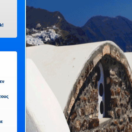
k!
εν
τους
με