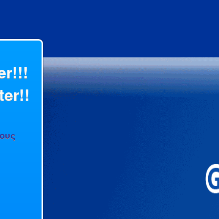
r!!!
er!!
νους