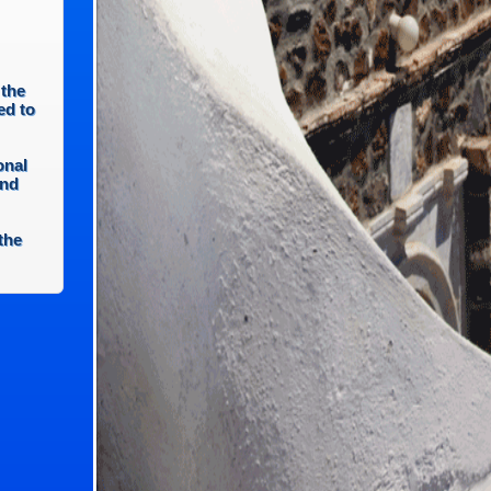
 the
ed to
onal
and
the